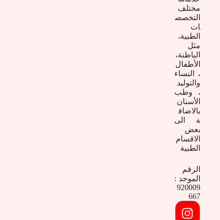
مختلف
التخصص
ات
الطبية،
مثل
الباطنة،
الأطفال
، النساء
والتوليد
، وطب
الأسنان
بالاضاف
ة الى
بعض
الاقسام
الطبية
الرقم
الموحد :
920009
667