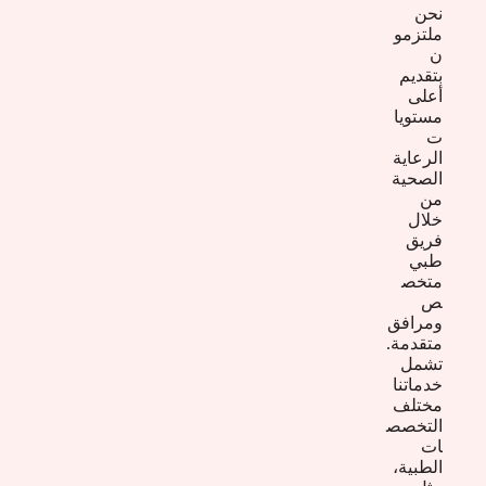
نحن
ملتزمو
ن
بتقديم
أعلى
مستويا
ت
الرعاية
الصحية
من
خلال
فريق
طبي
متخص
ص
ومرافق
متقدمة.
تشمل
خدماتنا
مختلف
التخصص
ات
الطبية،