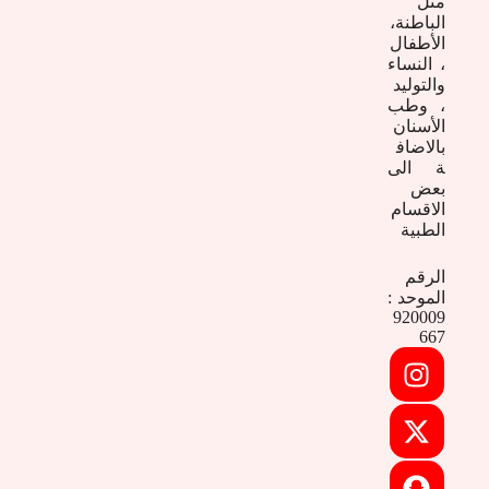
مثل
الباطنة،
الأطفال
، النساء
والتوليد
، وطب
الأسنان
بالاضاف
ة الى
بعض
الاقسام
الطبية
الرقم
الموحد :
920009
667