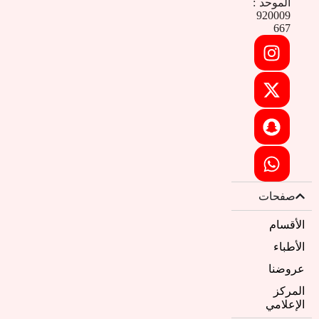
الموحد :
920009
667
صفحات
الأقسام
الأطباء
عروضنا
المركز
الإعلامي