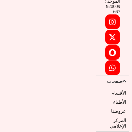
الموحد :
920009
667
صفحات
الأقسام
الأطباء
عروضنا
المركز
الإعلامي