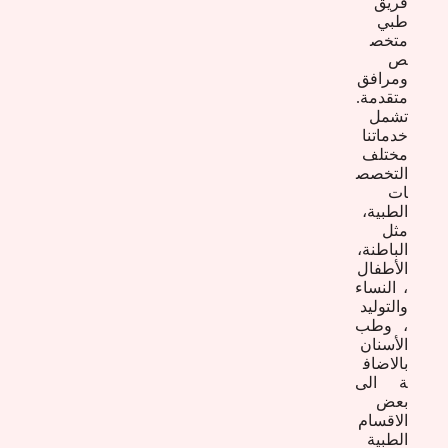
فريق
طبي
متخص
ص
ومرافق
متقدمة.
تشمل
خدماتنا
مختلف
التخصص
ات
الطبية،
مثل
الباطنة،
الأطفال
، النساء
والتوليد
، وطب
الأسنان
بالاضاف
ة الى
بعض
الاقسام
الطبية