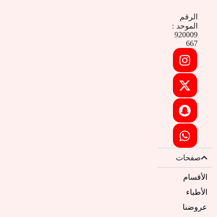
الرقم
الموحد :
920009
667
صفحات
الأقسام
الأطباء
عروضنا