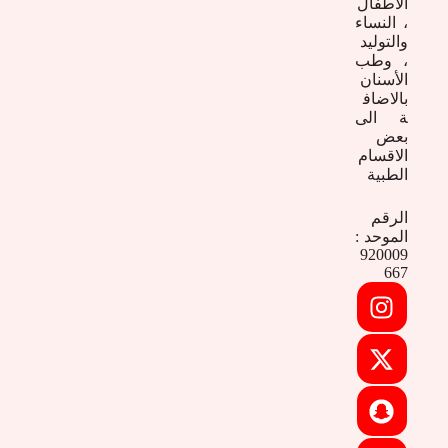
الأطفال
، النساء
والتوليد
، وطب
الأسنان
بالاضاف
ة الى
بعض
الاقسام
الطبية
الرقم
الموحد :
920009
667