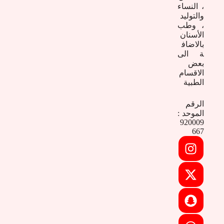
، النساء
والتوليد
، وطب
الأسنان
بالاضاف
ة الى
بعض
الاقسام
الطبية
الرقم
الموحد :
920009
667