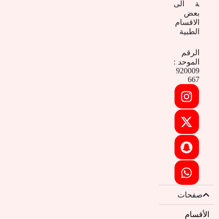
ة الى
بعض
الاقسام
الطبية
الرقم
الموحد :
920009
667
صفحات
الأقسام