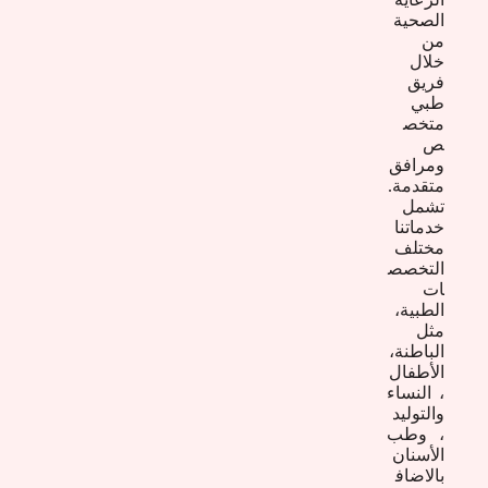
الصحية
من
خلال
فريق
طبي
متخص
ص
ومرافق
متقدمة.
تشمل
خدماتنا
مختلف
التخصص
ات
الطبية،
مثل
الباطنة،
الأطفال
، النساء
والتوليد
، وطب
الأسنان
بالاضاف