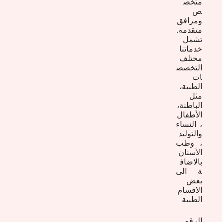
متخص
ص
ومرافق
متقدمة.
تشمل
خدماتنا
مختلف
التخصص
ات
الطبية،
مثل
الباطنة،
الأطفال
، النساء
والتوليد
، وطب
الأسنان
بالاضاف
ة الى
بعض
الاقسام
الطبية
الرقم