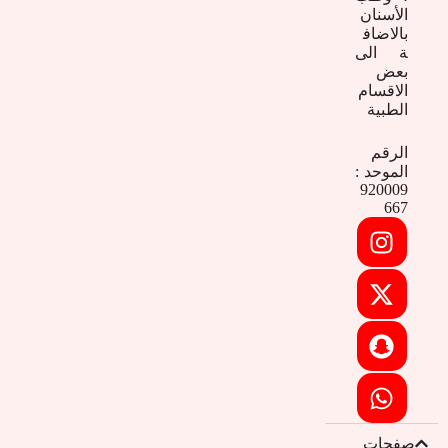
الأسنان
بالاضاف
ة الى
بعض
الاقسام
الطبية
الرقم
الموحد :
920009
667
صفحات