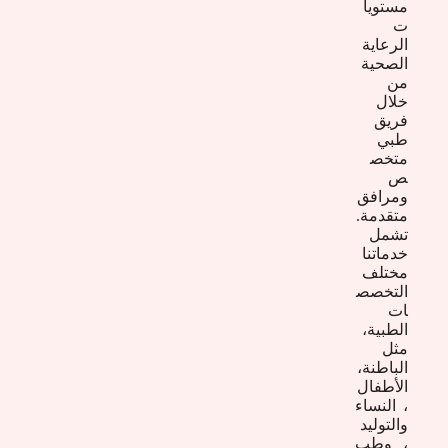
مستويا
ت
الرعاية
الصحية
من
خلال
فريق
طبي
متخص
ص
ومرافق
متقدمة.
تشمل
خدماتنا
مختلف
التخصص
ات
الطبية،
مثل
الباطنة،
الأطفال
، النساء
والتوليد
، وطب